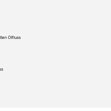
"
len Ölfluss
ss