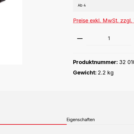
Ab
4
Preise exkl. MwSt. zzgl
Produkt Anzahl: G
Produktnummer:
32 01
Gewicht:
2.2 kg
Eigenschaften