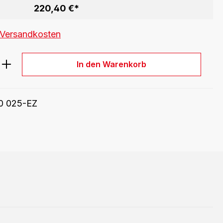
220,40 €*
. Versandkosten
ib den gewünschten Wert ein oder benu
In den Warenkorb
0 025-EZ